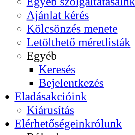
Egyéb szolgáltatásain
Ajánlat kérés
Kölcsönzés menete
Letölthető méretlisták
Egyéb
Keresés
Bejelentkezés
Eladás
akcióink
Kiárusítás
Elérhetőségeink
rólunk