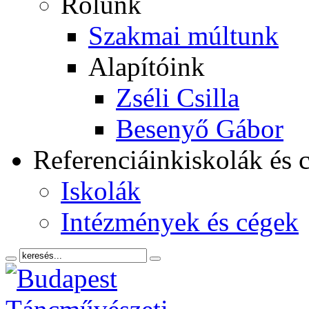
Rólunk
Szakmai múltunk
Alapítóink
Zséli Csilla
Besenyő Gábor
Referenciáink
iskolák és 
Iskolák
Intézmények és cégek