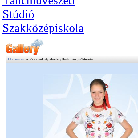
Pliszírozás
»
Kalocsai népviselet pliszírozás,műhímzés