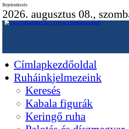
Bejelentkezés
2026. augusztus 08., szomb
Címlap
kezdőoldal
Ruháink
jelmezeink
Keresés
Kabala figurák
Keringő ruha