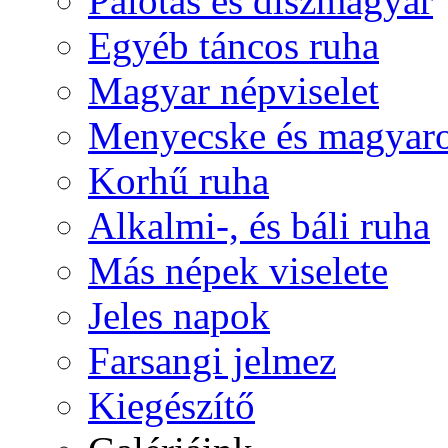
Palotás és díszmagyar
Egyéb táncos ruha
Magyar népviselet
Menyecske és magyaro
Korhű ruha
Alkalmi-, és báli ruha
Más népek viselete
Jeles napok
Farsangi jelmez
Kiegészítő