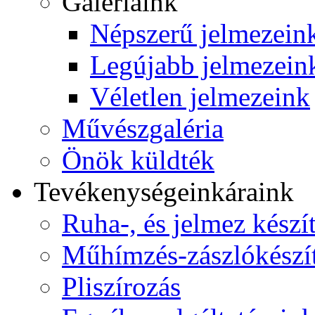
Galériáink
Népszerű jelmezein
Legújabb jelmezein
Véletlen jelmezeink
Művészgaléria
Önök küldték
Tevékenységeink
áraink
Ruha-, és jelmez készí
Műhímzés-zászlókészí
Pliszírozás