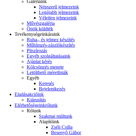
Galériáink
Népszerű jelmezeink
Legújabb jelmezeink
Véletlen jelmezeink
Művészgaléria
Önök küldték
Tevékenységeink
áraink
Ruha-, és jelmez készítés
Műhímzés-zászlókészítés
Pliszírozás
Egyéb szolgáltatásaink
Ajánlat kérés
Kölcsönzés menete
Letölthető méretlisták
Egyéb
Keresés
Bejelentkezés
Eladás
akcióink
Kiárusítás
Elérhetőségeink
rólunk
Rólunk
Szakmai múltunk
Alapítóink
Zséli Csilla
Besenyő Gábor