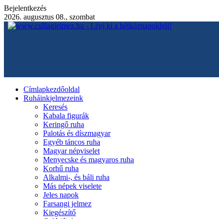
Bejelentkezés
2026. augusztus 08., szombat
Címlap
kezdőoldal
Ruháink
jelmezeink
Keresés
Kabala figurák
Keringő ruha
Palotás és díszmagyar
Egyéb táncos ruha
Magyar népviselet
Menyecske és magyaros ruha
Korhű ruha
Alkalmi-, és báli ruha
Más népek viselete
Jeles napok
Farsangi jelmez
Kiegészítő