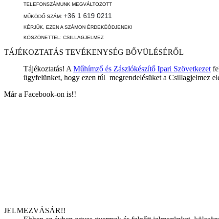
TELEFONSZÁMUNK MEGVÁLTOZOTT
+36 1 619 0211
MŰKÖDŐ SZÁM:
KÉRJÜK, EZEN A SZÁMON ÉRDEKÉÓDJENEK!
KÖSZÖNETTEL: CSILLAGJELMEZ
TÁJÉKOZTATÁS TEVÉKENYSÉG BŐVÜLÉSÉRŐL
Tájékoztatás! A
Műhímző és Zászlókészítő Ipari Szövetkezet
fe
ügyfelünket, hogy ezen túl megrendelésüket a Csillagjelmez elé
Már a Facebook-on is!!
JELMEZVÁSÁR!!