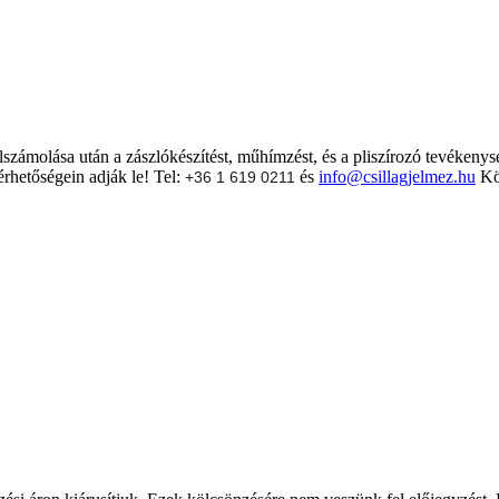
lszámolása után a zászlókészítést, műhímzést, és a pliszírozó tevékenys
rhetőségein adják le! Tel:
és
info@csillagjelmez.hu
Kös
+36 1 619 0211