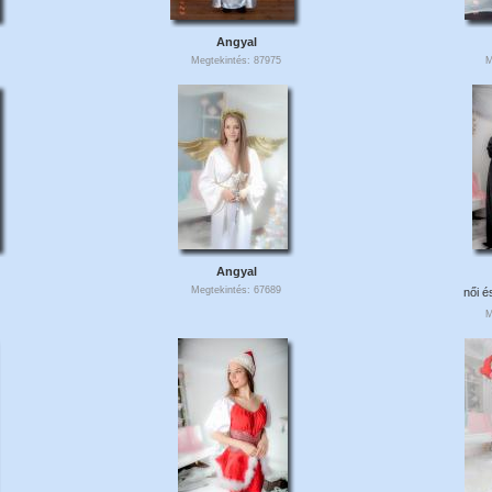
Angyal
Megtekintés: 87975
M
Angyal
Megtekintés: 67689
női é
M