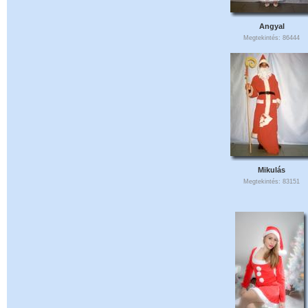
Angyal
Megtekintés: 86444
Mikulás
Megtekintés: 83151