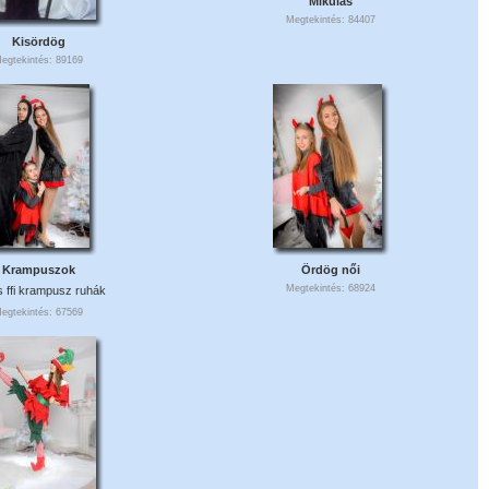
Mikulás
Megtekintés: 84407
Kisördög
egtekintés: 89169
Krampuszok
Ördög női
Megtekintés: 68924
s ffi krampusz ruhák
egtekintés: 67569