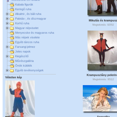
Kabala figurák
Keringő ruha
Alkalmi-, és báli ruha
Palotás-, és díszmagyar
Mikulás és krampus
Korhű ruha
Megtekintés: 92552
Magyar népviselet
Menyecske és magyaros ruha
Más népek viselete
Egyéb táncos ruha
Farsangi jelmez
Jeles napok
Kiegészítő
Művészgaléria
Önök küldték
Egyéb tevékenységek
Krampuszlány pelerin
Véletlen kép
Megtekintés: 95112
Angyalka