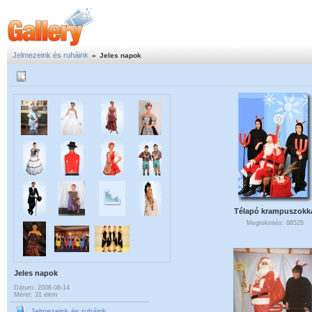
Jelmezeink és ruháink
»
Jeles napok
Télapó krampuszokk
Megtekintés: 88528
Jeles napok
Dátum: 2008-08-14
Méret: 31 elem
Jelmezeink és ruháink