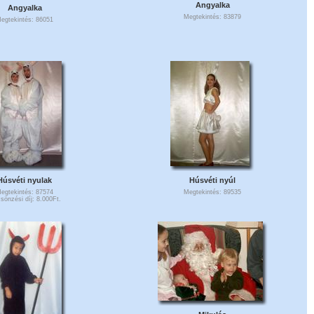
Angyalka
Angyalka
Megtekintés: 83879
egtekintés: 86051
Húsvéti nyulak
Húsvéti nyúl
egtekintés: 87574
Megtekintés: 89535
sönzési díj: 8.000Ft.