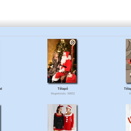
al
Télapó
Téla
Megtekintés: 89852
M