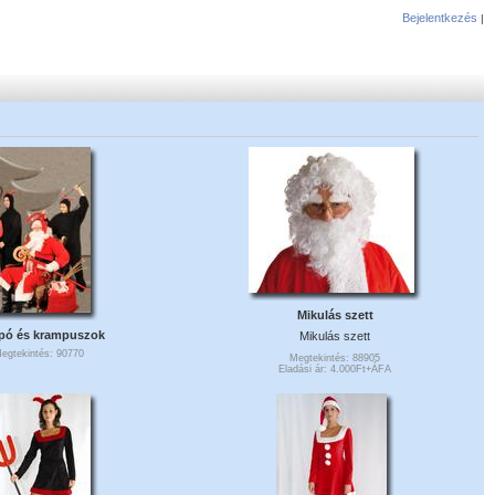
Bejelentkezés
|
Mikulás szett
pó és krampuszok
Mikulás szett
egtekintés: 90770
Megtekintés: 88905
Eladási ár: 4.000Ft+ÁFA