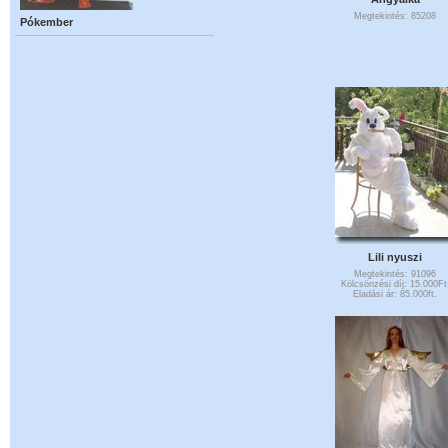
Megtekintés: 85208
Pókember
Lili nyuszi
Megtekintés: 91096
Kölcsönzési díj: 15.000Ft
Eladási ár: 85.000ft.