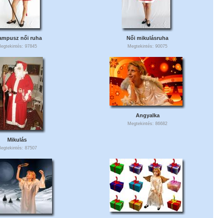
ampusz női ruha
Női mikulásruha
egtekintés: 97845
Megtekintés: 90075
Angyalka
Megtekintés: 86682
Mikulás
egtekintés: 87507