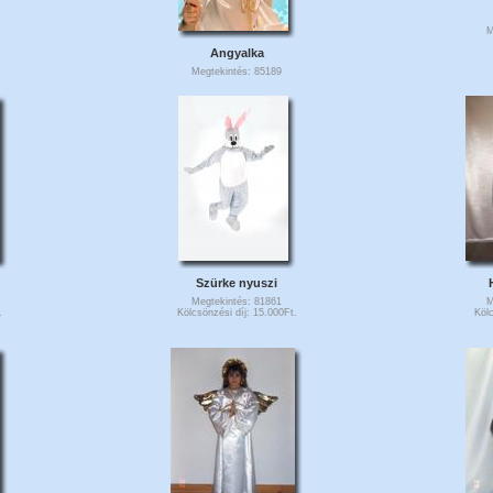
M
Angyalka
Megtekintés: 85189
Szürke nyuszi
Megtekintés: 81861
M
.
Kölcsönzési díj: 15.000Ft.
Kölc