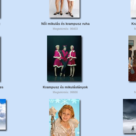
z
Női mikulás és krampusz ruha
Kr
Megtekintés: 96403
M
es
Krampusz és mikuláslányok
Megtekintés: 99666
M