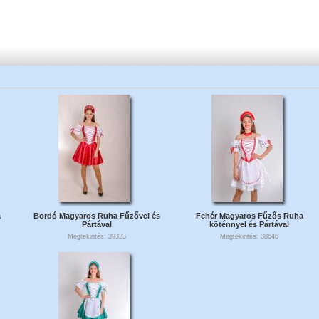
a
Bordó Magyaros Ruha Fűzővel és
Fehér Magyaros Fűzős Ruha
Pártával
köténnyel és Pártával
Megtekintés: 39323
Megtekintés: 38646