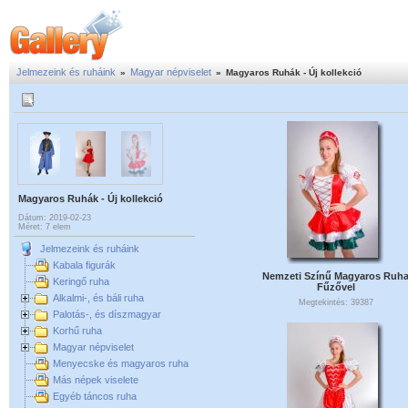
Jelmezeink és ruháink
Magyar népviselet
»
»
Magyaros Ruhák - Új kollekció
Magyaros Ruhák - Új kollekció
Dátum: 2019-02-23
Méret: 7 elem
Jelmezeink és ruháink
Kabala figurák
Nemzeti Színű Magyaros Ruh
Keringő ruha
Fűzővel
Alkalmi-, és báli ruha
Megtekintés: 39387
Palotás-, és díszmagyar
Korhű ruha
Magyar népviselet
Menyecske és magyaros ruha
Más népek viselete
Egyéb táncos ruha