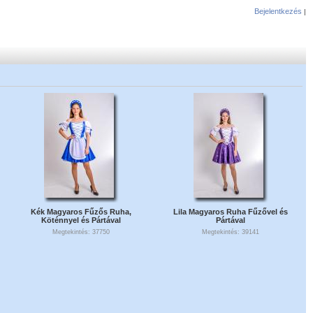
Bejelentkezés
|
Kék Magyaros Fűzős Ruha,
Lila Magyaros Ruha Fűzővel és
Köténnyel és Pártával
Pártával
Megtekintés: 37750
Megtekintés: 39141