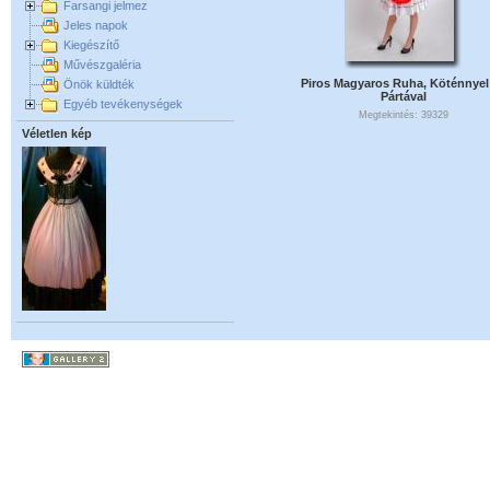
Farsangi jelmez
Jeles napok
Kiegészítő
Művészgaléria
Piros Magyaros Ruha, Köténnyel
Önök küldték
Pártával
Egyéb tevékenységek
Megtekintés: 39329
Véletlen kép