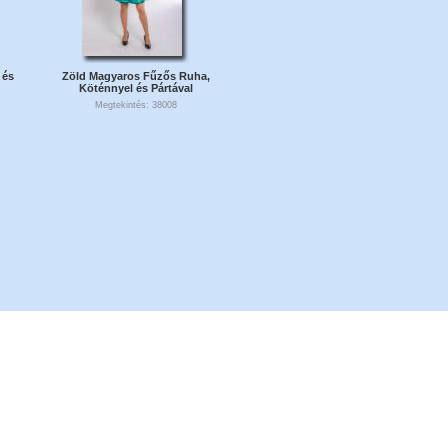
 és
Zöld Magyaros Fűzős Ruha,
Köténnyel és Pártával
Megtekintés: 38008