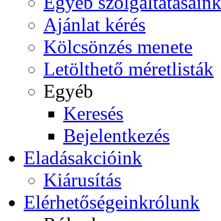
Egyéb szolgáltatásain
Ajánlat kérés
Kölcsönzés menete
Letölthető méretlisták
Egyéb
Keresés
Bejelentkezés
Eladás
akcióink
Kiárusítás
Elérhetőségeink
rólunk