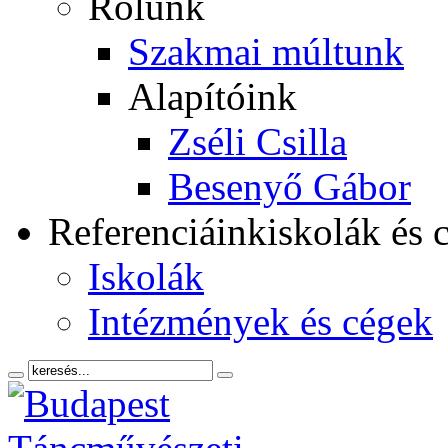
Rólunk
Szakmai múltunk
Alapítóink
Zséli Csilla
Besenyő Gábor
Referenciáink
iskolák és 
Iskolák
Intézmények és cégek