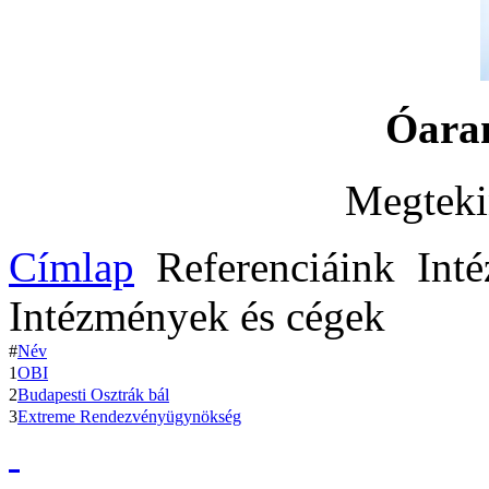
Óara
Megteki
Címlap
Referenciáink
Inté
Intézmények és cégek
#
Név
1
OBI
2
Budapesti Osztrák bál
3
Extreme Rendezvényügynökség