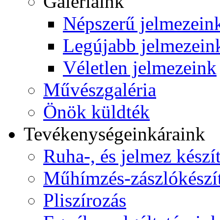
Galériáink
Népszerű jelmezein
Legújabb jelmezein
Véletlen jelmezeink
Művészgaléria
Önök küldték
Tevékenységeink
áraink
Ruha-, és jelmez készí
Műhímzés-zászlókészí
Pliszírozás