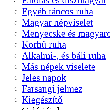
Palotás és díszmagyar
Egyéb táncos ruha
Magyar népviselet
Menyecske és magyaro
Korhű ruha
Alkalmi-, és báli ruha
Más népek viselete
Jeles napok
Farsangi jelmez
Kiegészítő