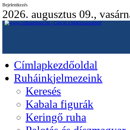
Bejelentkezés
2026. augusztus 09., vasár
Címlap
kezdőoldal
Ruháink
jelmezeink
Keresés
Kabala figurák
Keringő ruha