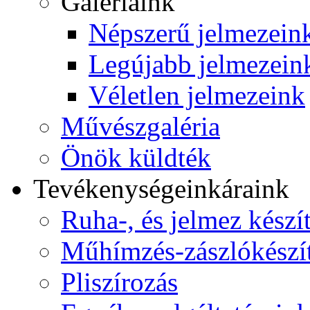
Galériáink
Népszerű jelmezein
Legújabb jelmezein
Véletlen jelmezeink
Művészgaléria
Önök küldték
Tevékenységeink
áraink
Ruha-, és jelmez készí
Műhímzés-zászlókészí
Pliszírozás