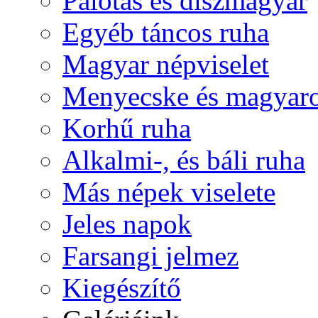
Palotás és díszmagyar
Egyéb táncos ruha
Magyar népviselet
Menyecske és magyaro
Korhű ruha
Alkalmi-, és báli ruha
Más népek viselete
Jeles napok
Farsangi jelmez
Kiegészítő