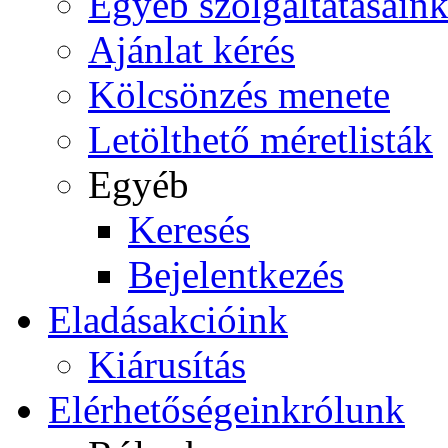
Egyéb szolgáltatásain
Ajánlat kérés
Kölcsönzés menete
Letölthető méretlisták
Egyéb
Keresés
Bejelentkezés
Eladás
akcióink
Kiárusítás
Elérhetőségeink
rólunk