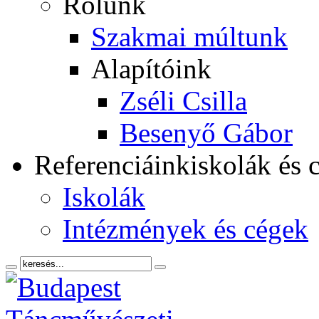
Rólunk
Szakmai múltunk
Alapítóink
Zséli Csilla
Besenyő Gábor
Referenciáink
iskolák és 
Iskolák
Intézmények és cégek