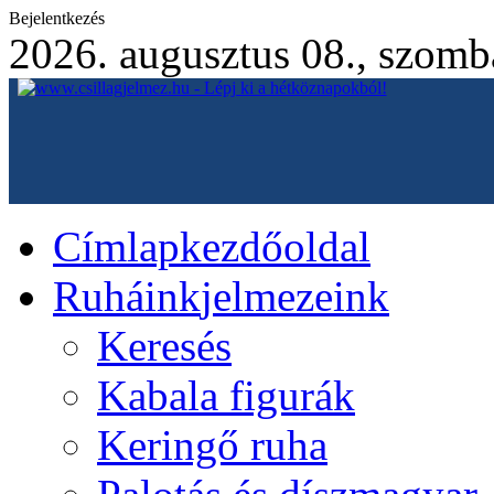
Bejelentkezés
2026. augusztus 08., szomb
Címlap
kezdőoldal
Ruháink
jelmezeink
Keresés
Kabala figurák
Keringő ruha