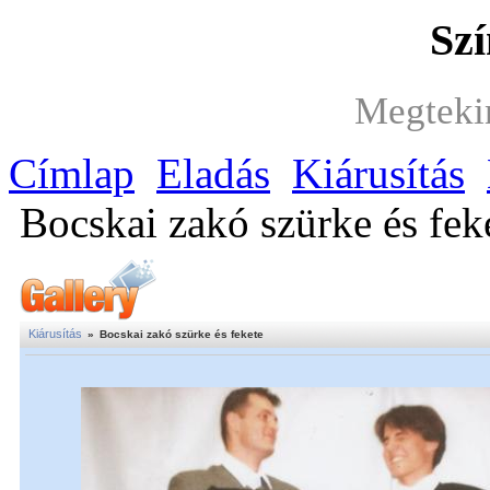
Szí
Megteki
Címlap
Eladás
Kiárusítás
Bocskai zakó szürke és fek
Kiárusítás
»
Bocskai zakó szürke és fekete