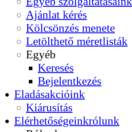
Egyéb szolgáltatásain
Ajánlat kérés
Kölcsönzés menete
Letölthető méretlisták
Egyéb
Keresés
Bejelentkezés
Eladás
akcióink
Kiárusítás
Elérhetőségeink
rólunk