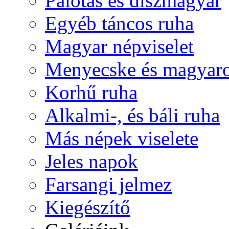
Palotás és díszmagyar
Egyéb táncos ruha
Magyar népviselet
Menyecske és magyaro
Korhű ruha
Alkalmi-, és báli ruha
Más népek viselete
Jeles napok
Farsangi jelmez
Kiegészítő