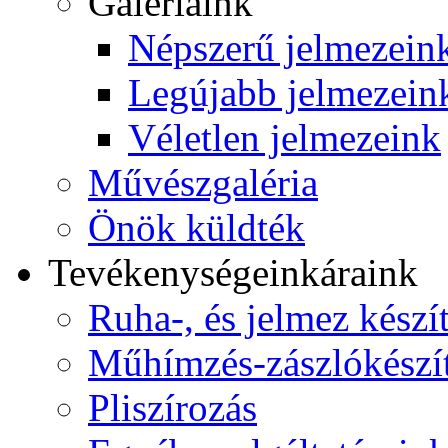
Galériáink
Népszerű jelmezein
Legújabb jelmezein
Véletlen jelmezeink
Művészgaléria
Önök küldték
Tevékenységeink
áraink
Ruha-, és jelmez készí
Műhímzés-zászlókészí
Pliszírozás