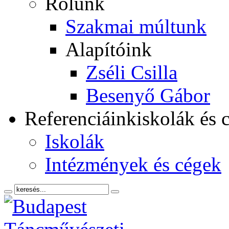
Rólunk
Szakmai múltunk
Alapítóink
Zséli Csilla
Besenyő Gábor
Referenciáink
iskolák és 
Iskolák
Intézmények és cégek