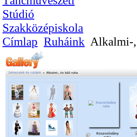
Címlap
Ruháink
Alkalmi-, 
Jelmezeink és ruháink
»
Alkalmi-, és báli ruha
Koszorúslány
ruha