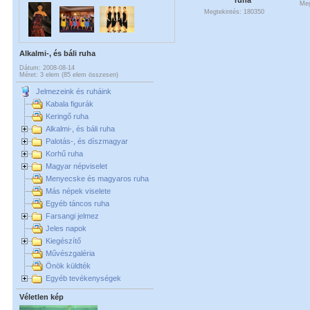
Meg
Megtekintés: 180350
Alkalmi-, és báli ruha
Dátum: 2008-08-14
Méret: 3 elem (85 elem összesen)
Jelmezeink és ruháink
Kabala figurák
Keringő ruha
Alkalmi-, és báli ruha
Palotás-, és díszmagyar
Korhű ruha
Magyar népviselet
Menyecske és magyaros ruha
Más népek viselete
Egyéb táncos ruha
Farsangi jelmez
Jeles napok
Kiegészítő
Művészgaléria
Önök küldték
Egyéb tevékenységek
Véletlen kép