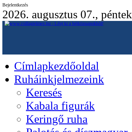
Bejelentkezés
2026. augusztus 07., péntek
Címlap
kezdőoldal
Ruháink
jelmezeink
Keresés
Kabala figurák
Keringő ruha