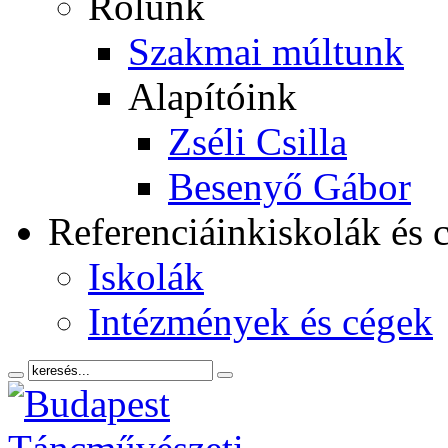
Rólunk
Szakmai múltunk
Alapítóink
Zséli Csilla
Besenyő Gábor
Referenciáink
iskolák és 
Iskolák
Intézmények és cégek