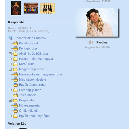
Megtekintés: 114099
Kiegészítő
Dátum: 2008-08-14
Méret: 6 elem (39 elem összesen)
Jelmezeink és ruháink
Paróka
Kabala figurák
Megtekintés: 101602
Keringő ruha
Alkalmi-, és báli ruha
Palotás-, és díszmagyar
Korhű ruha
Magyar népviselet
Menyecske és magyaros ruha
Más népek viselete
Egyéb táncos ruha
Farsangi jelmez
Jeles napok
Kiegészítő
Művészgaléria
Önök küldték
Egyéb tevékenységek
Véletlen kép