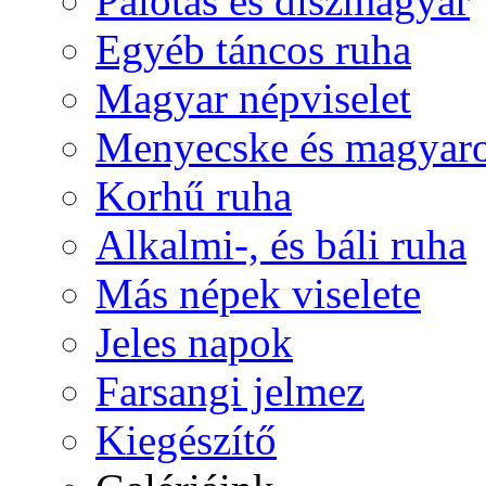
Palotás és díszmagyar
Egyéb táncos ruha
Magyar népviselet
Menyecske és magyaro
Korhű ruha
Alkalmi-, és báli ruha
Más népek viselete
Jeles napok
Farsangi jelmez
Kiegészítő