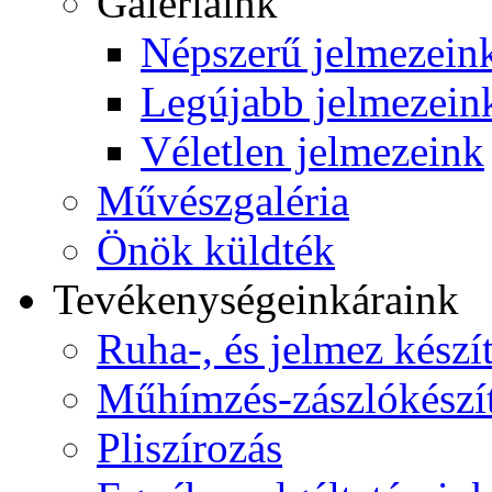
Galériáink
Népszerű jelmezein
Legújabb jelmezein
Véletlen jelmezeink
Művészgaléria
Önök küldték
Tevékenységeink
áraink
Ruha-, és jelmez készí
Műhímzés-zászlókészí
Pliszírozás