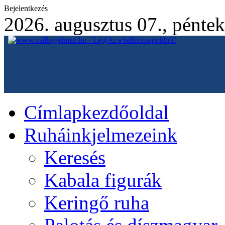
Bejelentkezés
2026. augusztus 07., péntek
Címlap
kezdőoldal
Ruháink
jelmezeink
Keresés
Kabala figurák
Keringő ruha