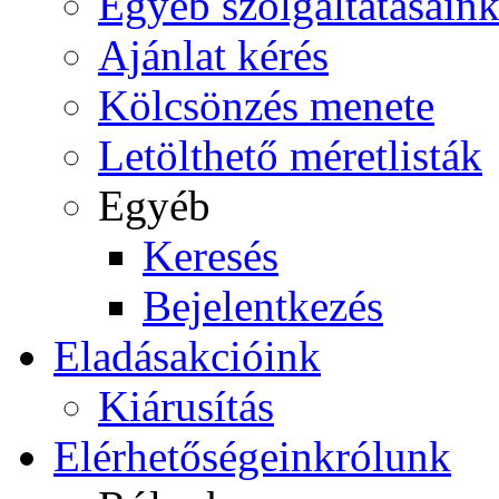
Egyéb szolgáltatásain
Ajánlat kérés
Kölcsönzés menete
Letölthető méretlisták
Egyéb
Keresés
Bejelentkezés
Eladás
akcióink
Kiárusítás
Elérhetőségeink
rólunk