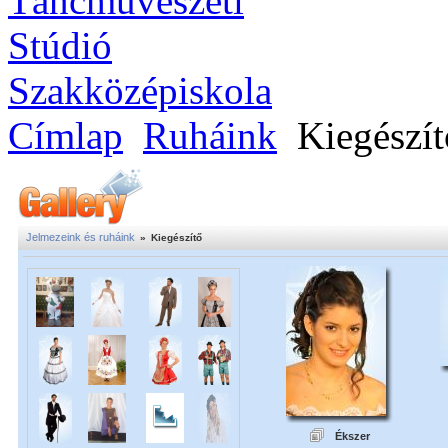
Címlap
Ruháink
Kiegészít
Jelmezeink és ruháink
»
Kiegészítő
Ékszer