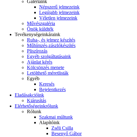
Galériáink
Népszerű jelmezeink
Legújabb jelmezeink
Véletlen jelmezeink
Művészgaléria
Önök küldték
Tevékenységeink
áraink
Ruha-, és jelmez készítés
Műhímzés-zászlókészítés
Pliszírozás
Egyéb szolgáltatásaink
Ajánlat kérés
Kölcsönzés menete
Letölthető méretlisták
Egyéb
Keresés
Bejelentkezés
Eladás
akcióink
Kiárusítás
Elérhetőségeink
rólunk
Rólunk
Szakmai múltunk
Alapítóink
Zséli Csilla
Besenyő Gábor