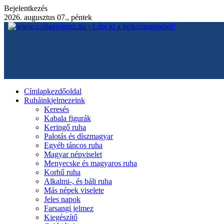
Bejelentkezés
2026. augusztus 07., péntek
Címlap
kezdőoldal
Ruháink
jelmezeink
Keresés
Kabala figurák
Keringő ruha
Palotás és díszmagyar
Egyéb táncos ruha
Magyar népviselet
Menyecske és magyaros ruha
Korhű ruha
Alkalmi-, és báli ruha
Más népek viselete
Jeles napok
Farsangi jelmez
Kiegészítő