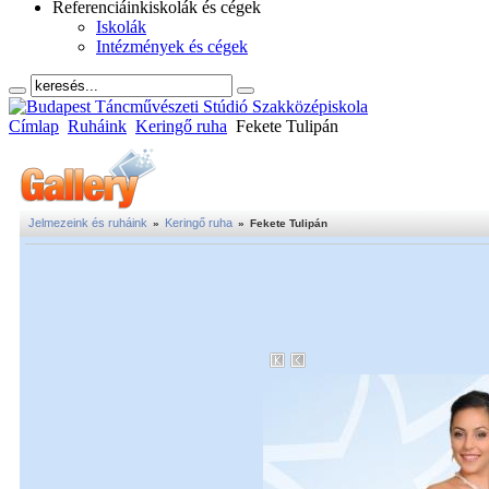
Referenciáink
iskolák és cégek
Iskolák
Intézmények és cégek
Címlap
Ruháink
Keringő ruha
Fekete Tulipán
Jelmezeink és ruháink
Keringő ruha
»
»
Fekete Tulipán