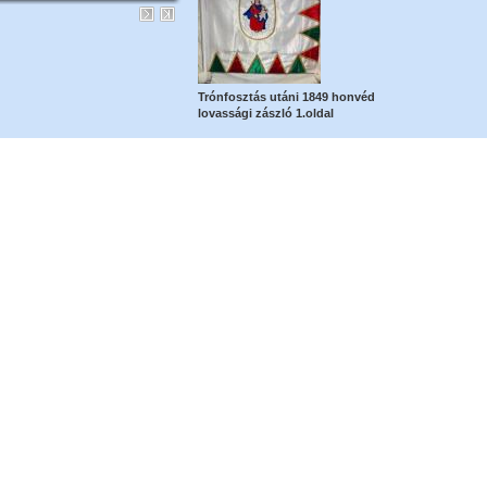
Trónfosztás utáni 1849 honvéd
lovassági zászló 1.oldal