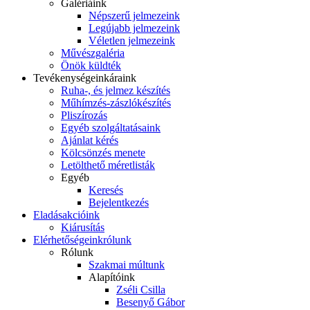
Galériáink
Népszerű jelmezeink
Legújabb jelmezeink
Véletlen jelmezeink
Művészgaléria
Önök küldték
Tevékenységeink
áraink
Ruha-, és jelmez készítés
Műhímzés-zászlókészítés
Pliszírozás
Egyéb szolgáltatásaink
Ajánlat kérés
Kölcsönzés menete
Letölthető méretlisták
Egyéb
Keresés
Bejelentkezés
Eladás
akcióink
Kiárusítás
Elérhetőségeink
rólunk
Rólunk
Szakmai múltunk
Alapítóink
Zséli Csilla
Besenyő Gábor