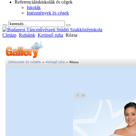
Referenciáink
iskolák és cégek
Iskolák
Intézmények és cégek
Címlap
Ruháink
Keringő ruha
Rózsa
Jelmezeink és ruháink
Keringő ruha
»
»
Rózsa