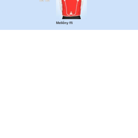
Mellény ffi