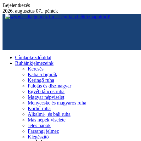
Bejelentkezés
2026. augusztus 07., péntek
Címlap
kezdőoldal
Ruháink
jelmezeink
Keresés
Kabala figurák
Keringő ruha
Palotás és díszmagyar
Egyéb táncos ruha
Magyar népviselet
Menyecske és magyaros ruha
Korhű ruha
Alkalmi-, és báli ruha
Más népek viselete
Jeles napok
Farsangi jelmez
Kiegészítő