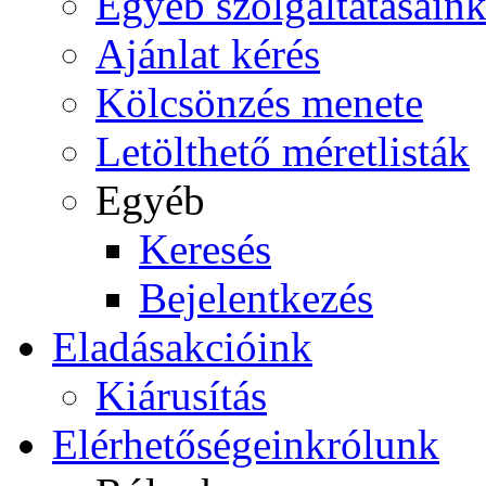
Egyéb szolgáltatásain
Ajánlat kérés
Kölcsönzés menete
Letölthető méretlisták
Egyéb
Keresés
Bejelentkezés
Eladás
akcióink
Kiárusítás
Elérhetőségeink
rólunk