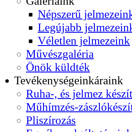
Galériáink
Népszerű jelmezein
Legújabb jelmezein
Véletlen jelmezeink
Művészgaléria
Önök küldték
Tevékenységeink
áraink
Ruha-, és jelmez készí
Műhímzés-zászlókészí
Pliszírozás