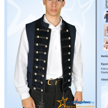
Mellé
Egye
Kölcsö
Eladás
Vélet