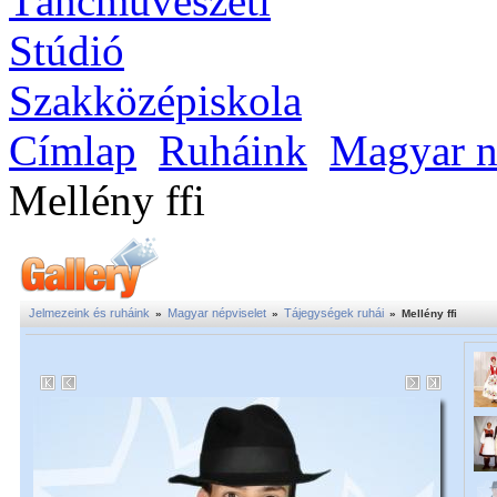
Címlap
Ruháink
Magyar n
Mellény ffi
Jelmezeink és ruháink
Magyar népviselet
Tájegységek ruhái
»
»
»
Mellény ffi