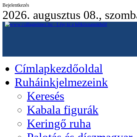
Bejelentkezés
2026. augusztus 08., szomb
Címlap
kezdőoldal
Ruháink
jelmezeink
Keresés
Kabala figurák
Keringő ruha