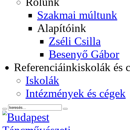
Rólunk
Szakmai múltunk
Alapítóink
Zséli Csilla
Besenyő Gábor
Referenciáink
iskolák és 
Iskolák
Intézmények és cégek