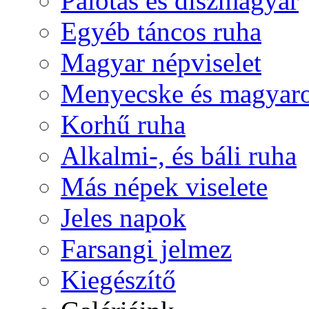
Palotás és díszmagyar
Egyéb táncos ruha
Magyar népviselet
Menyecske és magyaro
Korhű ruha
Alkalmi-, és báli ruha
Más népek viselete
Jeles napok
Farsangi jelmez
Kiegészítő