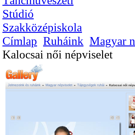
Címlap
Ruháink
Magyar n
Kalocsai női népviselet
Jelmezeink és ruháink
Magyar népviselet
Tájegységek ruhái
»
»
»
Kalocsai női népv