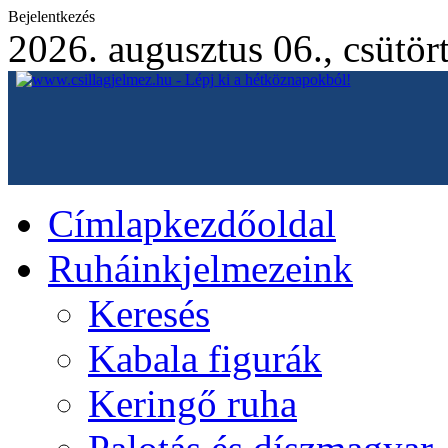
Bejelentkezés
2026. augusztus 06., csütör
Címlap
kezdőoldal
Ruháink
jelmezeink
Keresés
Kabala figurák
Keringő ruha