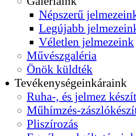
Galériáink
Népszerű jelmezein
Legújabb jelmezein
Véletlen jelmezeink
Művészgaléria
Önök küldték
Tevékenységeink
áraink
Ruha-, és jelmez készí
Műhímzés-zászlókészí
Pliszírozás