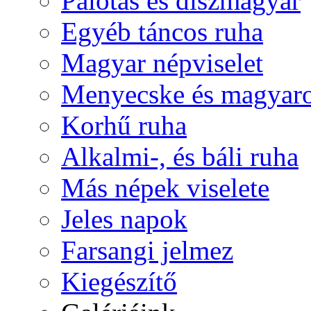
Palotás és díszmagyar
Egyéb táncos ruha
Magyar népviselet
Menyecske és magyaro
Korhű ruha
Alkalmi-, és báli ruha
Más népek viselete
Jeles napok
Farsangi jelmez
Kiegészítő