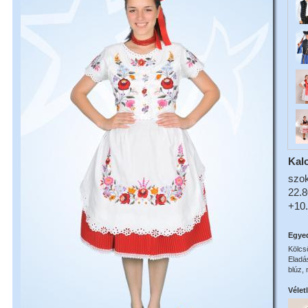
Kalo
szok
22.8
+10.
Egye
Kölcs
Eladá
blúz, 
Vélet