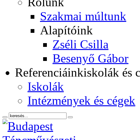
Rólunk
Szakmai múltunk
Alapítóink
Zséli Csilla
Besenyő Gábor
Referenciáink
iskolák és 
Iskolák
Intézmények és cégek