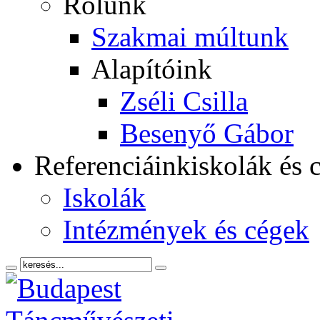
Rólunk
Szakmai múltunk
Alapítóink
Zséli Csilla
Besenyő Gábor
Referenciáink
iskolák és 
Iskolák
Intézmények és cégek