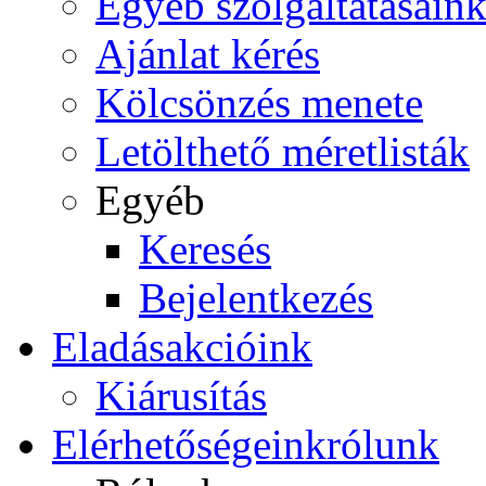
Egyéb szolgáltatásain
Ajánlat kérés
Kölcsönzés menete
Letölthető méretlisták
Egyéb
Keresés
Bejelentkezés
Eladás
akcióink
Kiárusítás
Elérhetőségeink
rólunk