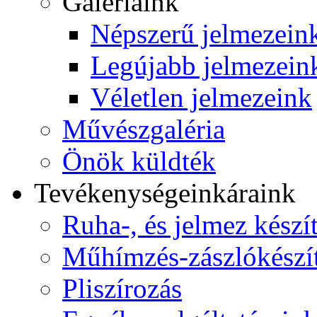
Galériáink
Népszerű jelmezein
Legújabb jelmezein
Véletlen jelmezeink
Művészgaléria
Önök küldték
Tevékenységeink
áraink
Ruha-, és jelmez készí
Műhímzés-zászlókészí
Pliszírozás