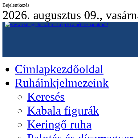
Bejelentkezés
2026. augusztus 09., vasár
Címlap
kezdőoldal
Ruháink
jelmezeink
Keresés
Kabala figurák
Keringő ruha