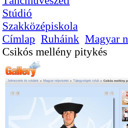
Címlap
Ruháink
Magyar n
Csikós mellény pitykés
Jelmezeink és ruháink
Magyar népviselet
Tájegységek ruhái
»
»
»
Csikós mellény p