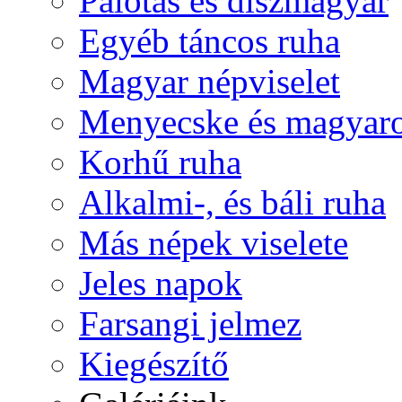
Palotás és díszmagyar
Egyéb táncos ruha
Magyar népviselet
Menyecske és magyaro
Korhű ruha
Alkalmi-, és báli ruha
Más népek viselete
Jeles napok
Farsangi jelmez
Kiegészítő