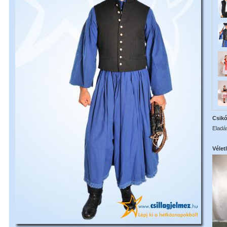
Csikó
Eladás
Vélet