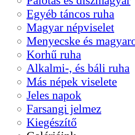
Palotás és díszmagyar
Egyéb táncos ruha
Magyar népviselet
Menyecske és magyaro
Korhű ruha
Alkalmi-, és báli ruha
Más népek viselete
Jeles napok
Farsangi jelmez
Kiegészítő