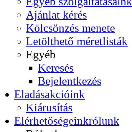
Egyéb szolgáltatásain
Ajánlat kérés
Kölcsönzés menete
Letölthető méretlisták
Egyéb
Keresés
Bejelentkezés
Eladás
akcióink
Kiárusítás
Elérhetőségeink
rólunk