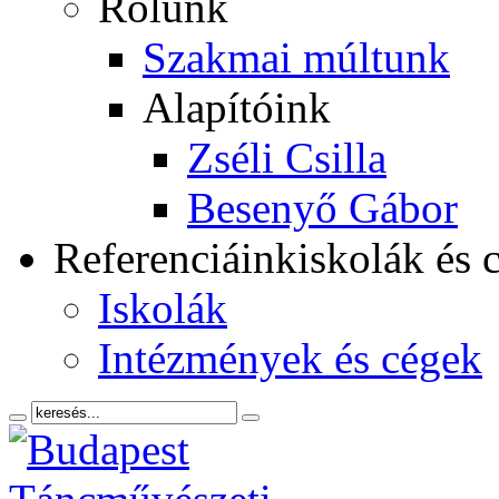
Rólunk
Szakmai múltunk
Alapítóink
Zséli Csilla
Besenyő Gábor
Referenciáink
iskolák és 
Iskolák
Intézmények és cégek