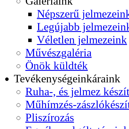
Galériáink
Népszerű jelmezein
Legújabb jelmezein
Véletlen jelmezeink
Művészgaléria
Önök küldték
Tevékenységeink
áraink
Ruha-, és jelmez készí
Műhímzés-zászlókészí
Pliszírozás