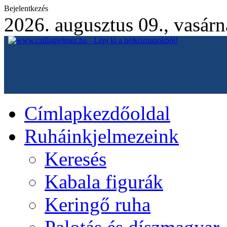
Bejelentkezés
2026. augusztus 09., vasár
Címlap
kezdőoldal
Ruháink
jelmezeink
Keresés
Kabala figurák
Keringő ruha