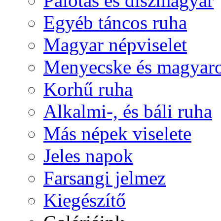
Palotás és díszmagyar
Egyéb táncos ruha
Magyar népviselet
Menyecske és magyaro
Korhű ruha
Alkalmi-, és báli ruha
Más népek viselete
Jeles napok
Farsangi jelmez
Kiegészítő