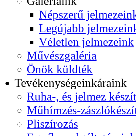
Galériáink
Népszerű jelmezein
Legújabb jelmezein
Véletlen jelmezeink
Művészgaléria
Önök küldték
Tevékenységeink
áraink
Ruha-, és jelmez készí
Műhímzés-zászlókészí
Pliszírozás