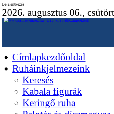
Bejelentkezés
2026. augusztus 06., csütör
Címlap
kezdőoldal
Ruháink
jelmezeink
Keresés
Kabala figurák
Keringő ruha