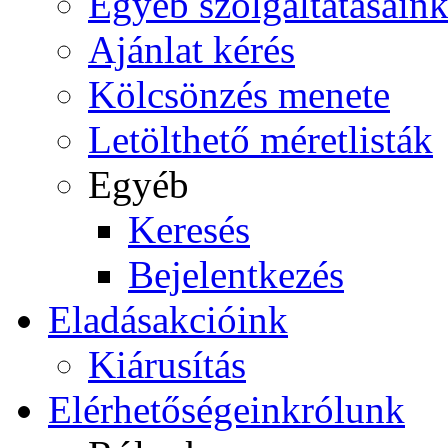
Egyéb szolgáltatásain
Ajánlat kérés
Kölcsönzés menete
Letölthető méretlisták
Egyéb
Keresés
Bejelentkezés
Eladás
akcióink
Kiárusítás
Elérhetőségeink
rólunk