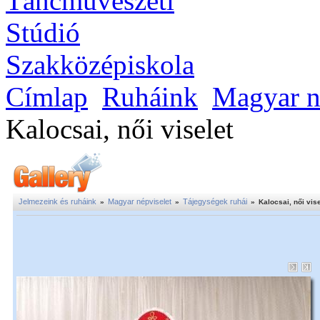
Címlap
Ruháink
Magyar n
Kalocsai, női viselet
Jelmezeink és ruháink
Magyar népviselet
Tájegységek ruhái
»
»
»
Kalocsai, női vise