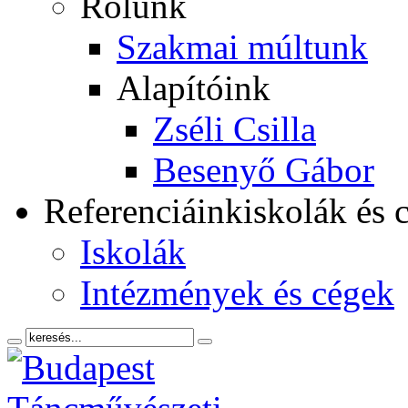
Rólunk
Szakmai múltunk
Alapítóink
Zséli Csilla
Besenyő Gábor
Referenciáink
iskolák és 
Iskolák
Intézmények és cégek