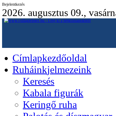
Bejelentkezés
2026. augusztus 09., vasár
Címlap
kezdőoldal
Ruháink
jelmezeink
Keresés
Kabala figurák
Keringő ruha