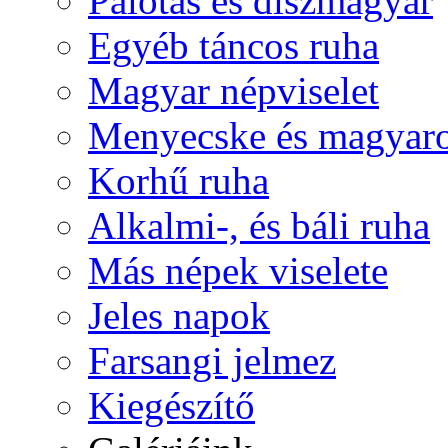
Palotás és díszmagyar
Egyéb táncos ruha
Magyar népviselet
Menyecske és magyaro
Korhű ruha
Alkalmi-, és báli ruha
Más népek viselete
Jeles napok
Farsangi jelmez
Kiegészítő