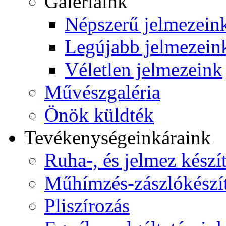
Galériáink
Népszerű jelmezein
Legújabb jelmezein
Véletlen jelmezeink
Művészgaléria
Önök küldték
Tevékenységeink
áraink
Ruha-, és jelmez készí
Műhímzés-zászlókészí
Pliszírozás