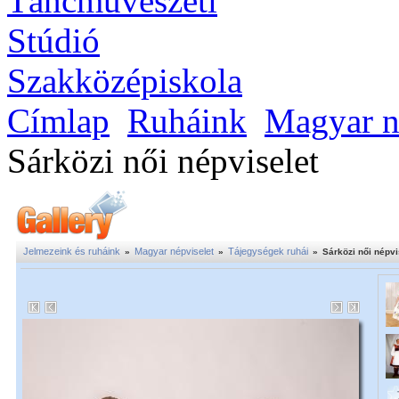
Címlap
Ruháink
Magyar n
Sárközi női népviselet
Jelmezeink és ruháink
Magyar népviselet
Tájegységek ruhái
»
»
»
Sárközi női népvi