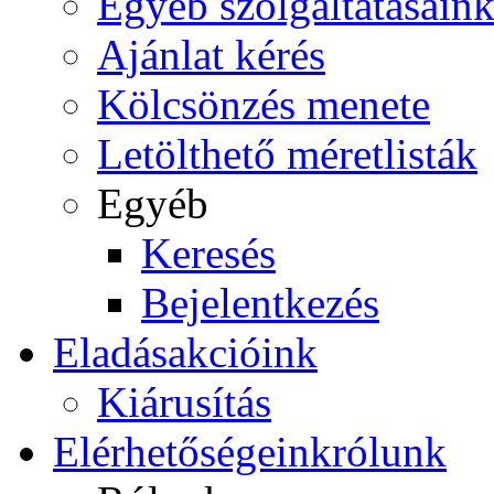
Egyéb szolgáltatásain
Ajánlat kérés
Kölcsönzés menete
Letölthető méretlisták
Egyéb
Keresés
Bejelentkezés
Eladás
akcióink
Kiárusítás
Elérhetőségeink
rólunk