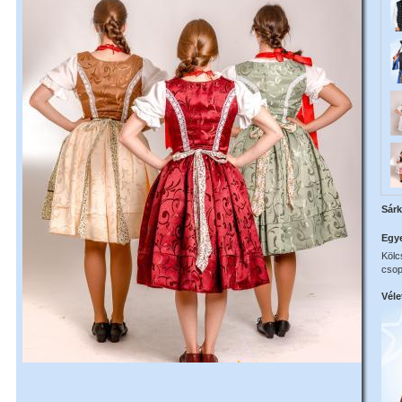
Sárk
Egy
Kölcs
csop
Véle