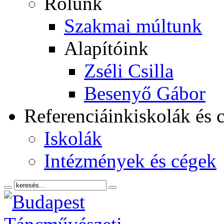
Rólunk
Szakmai múltunk
Alapítóink
Zséli Csilla
Besenyő Gábor
Referenciáink
iskolák és 
Iskolák
Intézmények és cégek