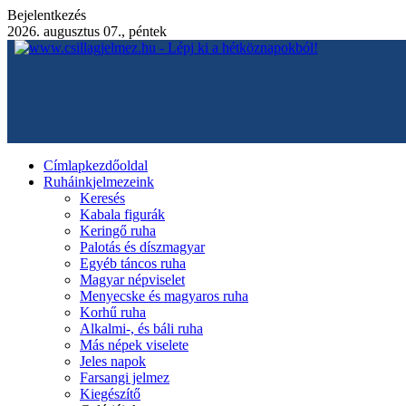
Bejelentkezés
2026. augusztus 07., péntek
Címlap
kezdőoldal
Ruháink
jelmezeink
Keresés
Kabala figurák
Keringő ruha
Palotás és díszmagyar
Egyéb táncos ruha
Magyar népviselet
Menyecske és magyaros ruha
Korhű ruha
Alkalmi-, és báli ruha
Más népek viselete
Jeles napok
Farsangi jelmez
Kiegészítő