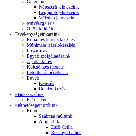
Galériáink
Népszerű jelmezeink
Legújabb jelmezeink
Véletlen jelmezeink
Művészgaléria
Önök küldték
Tevékenységeink
áraink
Ruha-, és jelmez készítés
Műhímzés-zászlókészítés
Pliszírozás
Egyéb szolgáltatásaink
Ajánlat kérés
Kölcsönzés menete
Letölthető méretlisták
Egyéb
Keresés
Bejelentkezés
Eladás
akcióink
Kiárusítás
Elérhetőségeink
rólunk
Rólunk
Szakmai múltunk
Alapítóink
Zséli Csilla
Besenyő Gábor